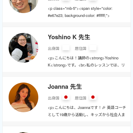
や文化サークル講師を経て、現在はオンライ
<p class="mb-5"><span style="color:
ンで指導しています。<br>私自身も英語学習
#e67e23; background-color: #ffffff;">
を続け、日々成長を目指しています。</p>
<strong>【キッカケは長文音読】</strong>
<ul><li><strong>豊富な指導経験</strong>：
</span></p><div class="mb-5">４技能が伸び
高校教員として8年、子ども向け英会話講師と
Yoshino K 先生
る独自の音読方法で<br>英検1級合格＆TOEIC
して5年、オンライン指導歴も長いです。</li>
満点を達成！<br>現在も英検1級満点に向けて
<li><strong>柔軟な指導スタイル</â¦
出身国
居住国
勉強中<br>みんなも音読教に入信して目標達
<p>こんにちは！講師の<strong>Yoshino
成だ(˘ਊ˘)</div><div class="mb-5"><span
K</strong>です。<br>私のレッスンでは、リ
style="color: #e67e23;"><strong>【レッスン
ラックスした雰囲気の中で日常英会話や専門
の特徴】</strong></span>â¦
用語を楽しく学べるスタイルを大切にしてい
Joanna 先生
ます✨</p><p>英会話を始めてから7年以上、
累計で10,416回のレッスンを行ってきまし
出身国
居住国
た。<br>学会での質疑応答や論文の音読練
<p>こんにちは、Joannaです！🎉 英語コーチ
習、安全で楽しいロールプレイを通じた学び
として19歳から活動し、キッズから社会人ま
を提供しています📚</p><ul><li>初めての方
で幅広くサポートしています。楽しく、学び
でも安心！親しみやすいレッスン環境を提供
やすいスタイルで一緒に英語を学びましょ
します</li><li>専門用語を含む様々なテーマに