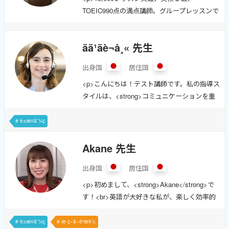
TOEIC990点の満点講師。グループレッスンで
月間で飛躍的な成長を！1級2次試験合格！
より多くの人に役立つ英語の知識と技術をお
④8回目受験&times;社会人&times;海外経験な
届けします。</p><p>2025年の８月からグル
し（対策期間：9ヵ月） &rarr;Short Speech原
ãã¹ãè¬å¸« 先生
ープレッスンを開始して以来、12講座を通し
稿を100本。時にはメンタルフォâ¦
て112名の方にご受講いただきました。Kohay
出身国
居住国
のプライベートレッスンが取りづらくて困っ
<p>こんにちは！テスト講師です。私の指導ス
ている方、英検や英語の勉強法自体に悩みを
タイルは、<strong>コミュニケーションを重
抱えていらっしゃる方、ぜひ私のグループレ
視</strong>し、リラックスした雰囲気で学ぶ
ッスンを受講してみませんか？</p><h3>
ことです。</p><p>英検1級取得、
<span style="text-decoration: underline;">実績
# è±æ¤å¯¾ç­
TOEICL&amp;R満点の実績を持ち、講師歴は
</span></h3><p><strong><span style="texâ¦
10年です。資格対策が得意で、様々な国籍や
Akane 先生
年齢の生徒さんに英会話を教えてきました。
出身国
居住国
</p><ul><li><strong>フレンドリーなアプロー
チ</strong>で生徒さんが自由に話せる環境を
<p>初めまして、<strong>Akane</strong>で
作ります。</li><li><strong>柔軟なレッスンプ
す！<br>英語が大好きな私が、楽しく効率的
ラン</strong>により、生徒さんのニーズに合
に英語を学べるレッスンを提供します。<br>
わせた指導が可能です。</li><li><span
幅広い対象の生徒さんを受け入れ、特に
# è±æ¤å¯¾ç­
# æ ç»ã»é³æ¥½