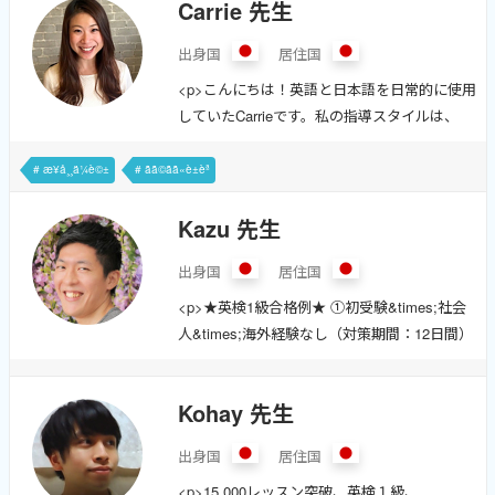
Carrie 先生
う！</p><p>英検は五級〜準二級まで対応し
対応可能🗣️</li><li>英語の「楽しさ」を伝え、
ており、英会話も初心者から上級者まで教え
一緒に学ぶ喜びを感じてもらいます🔥</â¦
出身国
居住国
ています。キッズレッスンや日常会話が得意
<p>こんにちは！英語と日本語を日常的に使用
で、皆さんのご希望に寄り添いながら授業を
していたCarrieです。私の指導スタイルは、
進めていきます。</p><ul><li><strong>幅広い
<strong>楽しさ</strong>と<strong>受講者の
年齢層の指導経験</strong></li><li><span
ニーズに合わせた柔軟さ</strong>を大切にし
style="background-color: #f8e465;"><strong>
# æ¥å¸¸ä¼è©±
# ãã©ãã«è±èª
ています。🌟</p><p>私は日本で育ち、医療業
楽しく学べるレッスンスタイル</strong></sâ¦
界で働いた後、留学を経験しました。ロンド
Kazu 先生
ンやバンクーバーでの生活を通じて、
出身国
居住国
<strong>英語を使った環境での学び</strong>
や「通じ合う楽しさ」を実感してきました。
<p>★英検1級合格例★ ①初受験&times;社会
現在は英語を学ぶ方々に、自信を持って会話
人&times;海外経験なし（対策期間：12日間）
ができるようサポートしています。📚</p>
&rarr;超短期間で1級2次試験合格！ ②初受験
<ul><li><strong>受講者のレベルに応じて柔軟
&times;社会人&times;海外経験なし（対策期
にレッスン内容を調整</stronâ¦
Kohay 先生
間：20日間） &rarr;1次後に初レッスン。2次
のノウハウ伝授！1級2次試験合格！ ③3回目
出身国
居住国
受験&times;社会人&times;海外経験あり（対
<p>15,000レッスン突破、英検１級、
策期間：7ヵ月） &rarr;論理展開が課題。7ヵ