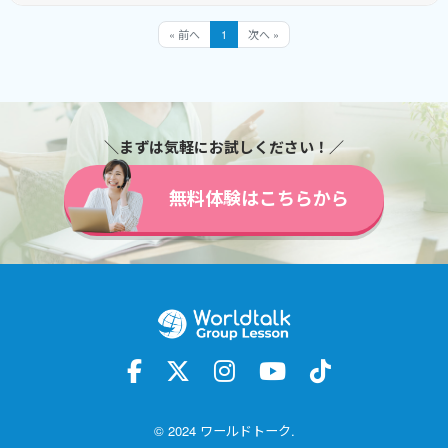
style="â¦
TOEICや英検対策に自信があります！✨</p>
<p>累計提供レッスン数は1万8千件を超えてお
« 前へ
1
次へ »
り、英検1級やTOEICの高得点を取得。<br>中
高英語教員免許も持つ私は、キッズから大人
まで多様なレッスンを実施しています。</p>
<ul><li><strong>キッズ英語レッスン
＼まずは気軽にお試しください！／
</strong>では、楽しい教材を使用</li><li>
<strong>TOEIC対策</strong>は最新の資料に
無料体験はこちらから
基づいてサポーâ¦
© 2024 ワールドトーク.