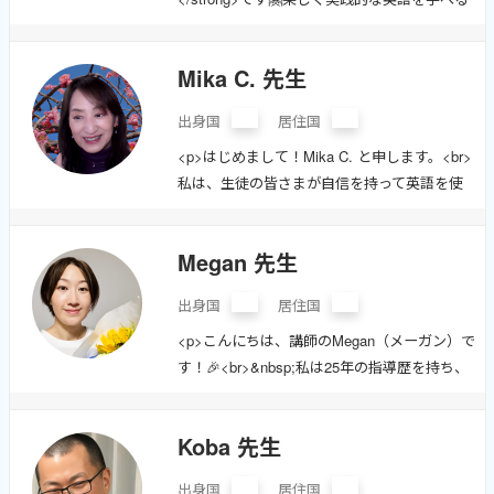
よう皆さんのニーズに合わせたレッスンを心
がけています✨</p><p>イギリスに24年在住
Mika C. 先生
し、これまでに9600以上のオンラインレッス
ンを実施しました。英検指導は8年の経験があ
出身国
居住国
り、最近ではYoutubeチャンネル「合格
<p>はじめまして！Mika C. と申します。<br>
memo」にて二次試験のシミュレーション動画
私は、生徒の皆さまが自信を持って英語を使
も多数公開しています！</p><ul><li>お一人お
えるように、楽しく効果的な指導を心がけて
一人の<span style="background-color:
います。🌟</p><p>これまで、小学生からシニ
#c2e0f4;">現在地を考慮</span>した学習プラ
Megan 先生
アまで幅広い年齢層の生徒さんを対象に、英
ン</li><li>24年のイギリス在住経験を活かした
検やTOEICなどの試験対策を行ってきまし
<spanâ¦
出身国
居住国
た。<br>多くの生徒さんが合格を果たし、喜
<p>こんにちは、講師のMegan（メーガン）で
びの声をいただいています！</p><ul><li>
す！🎉<br>&nbsp;私は25年の指導歴を持ち、
<strong>豊富な合格実績</strong>：英検5
小学生からリタイア組の方まで幅広く教えて
級〜1級、多数の生徒を合格に導いてきまし
きました。<br>これからも皆さんの英語学習
た。</li><li><strong>多様なレッスン
Koba 先生
をサポートしていきます。</p><p>公立高校の
</strong>：初心者から上級者まで、個別のニ
英語教員から始まり、子ども英会話スクール
ーズに応じたレッスンを提供します。</liâ¦
出身国
居住国