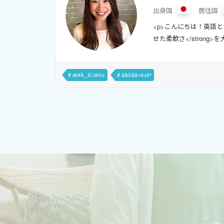
出身国
居住国
<p>こんにちは！英語と日
せた柔軟さ</stron
を通じて、<strong
きるようサポートしています。
# æ¥å¸¸ä¼è©±
# ãã©ãã«è±èª