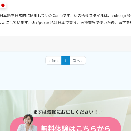
本語を日常的に使用していたCarrieです。私の指導スタイルは、<strong>楽しさ<
g>を大切にしています。🌟</p><p>私は日本で育ち、医療業界で働いた後、
>英語を使った環境での学び</strong>や「通じ合う楽しさ」を実感してきま
📚</p><ul><li><strong>受講者のレベルに応じて柔軟にレッスン内容を調整<
« 前へ
1
次へ »
＼まずは気軽にお試しください！／
無料体験はこちらから