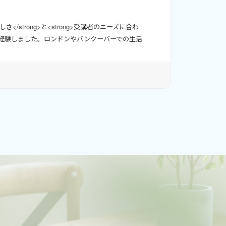
/strong>と<strong>受講者のニーズに合わ
留学を経験しました。ロンドンやバンクーバーでの生活
した。現在は英語を学ぶ方々に、自信を持って会話がで
/stronâ¦