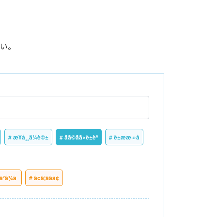
い。
# æ¥å¸¸ä¼è©±
# ãã©ãã«è±èª
# è±ææ·»å
ã²ã¼ã
# ã¢ã¦ããã¢