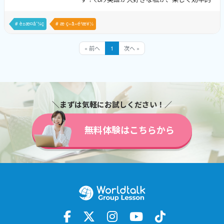
に英語を学べるレッスンを提供します。<br>
幅広い対象の生徒さんを受け入れ、特に
# è±æ¤å¯¾ç­
# æ ç»ã»é³æ¥½
TOEICや英検対策に自信があります！✨</p>
<p>累計提供レッスン数は1万8千件を超えてお
« 前へ
1
次へ »
り、英検1級やTOEICの高得点を取得。<br>中
高英語教員免許も持つ私は、キッズから大人
まで多様なレッスンを実施しています。</p>
<ul><li><strong>キッズ英語レッスン
＼まずは気軽にお試しください！／
</strong>では、楽しい教材を使用</li><li>
<strong>TOEIC対策</strong>は最新の資料に
無料体験はこちらから
基づいてサポーâ¦